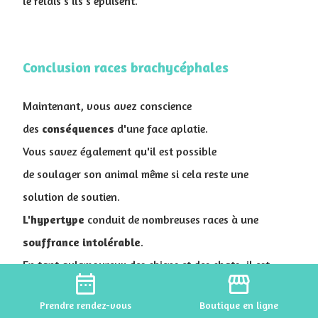
le relais s'ils s'épuisent.
Conclusion races brachycéphales
Maintenant, vous avez conscience
des
conséquences
d'une face aplatie.
Vous savez également qu'il est possible
de soulager son animal même si cela reste une
solution de soutien.
L'hypertype
conduit de nombreuses races à une
souffrance
intolérable
.
En tant qu'amoureux des chiens et des chats, il est
date_range
storefront
essentiel de primer la santé sur le côté mignon ou
Prendre
rendez-vous
Boutique
en ligne
esthétique.