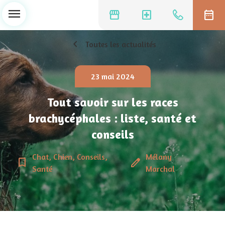
menu
storefront
local_hospital
date_range
chevron_left
Toutes les actualités
23 mai 2024
Tout savoir sur les races
brachycéphales : liste, santé et
conseils
Chat, Chien, Conseils,
Mélany
bookmark_border
edit
Santé
Marchal