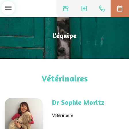
menu
storefront
local_hospital
date_range
L'équipe
Vétérinaires
Dr Sophie Moritz
Vétérinaire