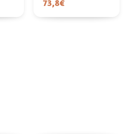
73,8€