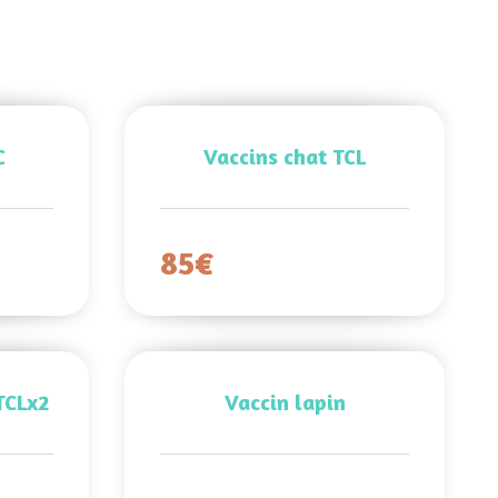
C
Vaccins chat TCL
85€
TCLx2
Vaccin lapin