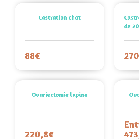
Castration chat
Castr
de 20
88€
27
Ovariectomie lapine
Ova
Ent
220,8€
473