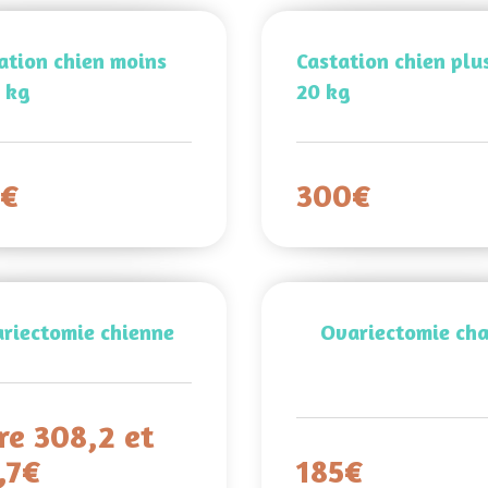
ation chien moins
Castation chien plu
 kg
20 kg
0€
300€
riectomie chienne
Ovariectomie cha
re 308,2 et
,7€
185€