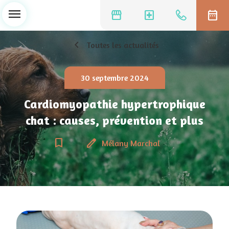
menu
storefront
local_hospital
date_range
chevron_left
Toutes les actualités
30 septembre 2024
Cardiomyopathie hypertrophique
chat : causes, prévention et plus
bookmark_border
edit
Mélany Marchal