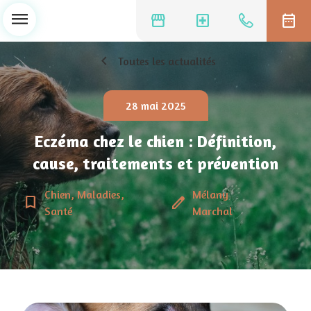
menu
storefront
local_hospital
date_range
chevron_left
Toutes les actualités
28 mai 2025
Eczéma chez le chien : Définition,
cause, traitements et prévention
Chien, Maladies,
Mélany
bookmark_border
edit
Santé
Marchal