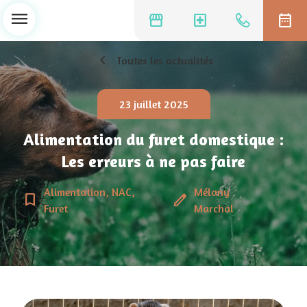
menu
storefront
local_hospital
date_range
chevron_left
Toutes les actualités
23 juillet 2025
Alimentation du furet domestique :
Les erreurs à ne pas faire
Alimentation, NAC,
Mélany
bookmark_border
edit
Furet
Marchal