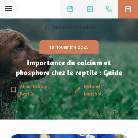
menu
storefront
local_hospital
date_range
chevron_left
Toutes les actualités
18 novembre 2025
Importance du calcium et
phosphore chez le reptile : Guide
Alimentation,
Mélany
bookmark_border
edit
Reptile
Marchal