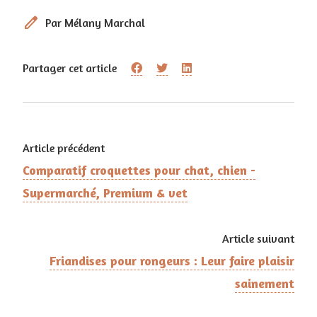
edit
Par Mélany Marchal
Partager cet article
Article précédent
Comparatif croquettes pour chat, chien -
Supermarché, Premium & vet
Article suivant
Friandises pour rongeurs : Leur faire plaisir
sainement