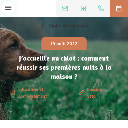
menu
storefront
local_hospital
date_range
chevron_left
Toutes les actualités
19 août 2022
J’accueille un chiot : comment
réussir ses premières nuits à la
maison ?
Éducation et
Passion
bookmark_border
edit
Comportement
Véto