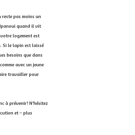
n reste pas moins un
épanoui quand il vit
s votre logement est
Si le lapin est laissé
 ses besoins que dans
s : comme avec un jeune
ire travailler pour
nc à prévenir! N’hésitez
ocution et – plus