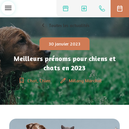
menu
storefront
local_hospital
date_range
chevron_left
Toutes les actualités
30 janvier 2023
Meilleurs prénoms pour chiens et
chats en 2023
bookmark_border
edit
Chat, Chien
Mélany Marchal