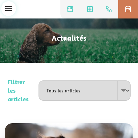
menu
storefront
local_hospital
date_range
Actualités
Filtrer
les
articles