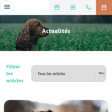
menu
storefront
local_hospital
date_range
Actualités
Filtrer
les
articles